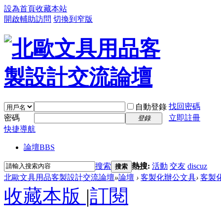
設為首頁
收藏本站
開啟輔助訪問
切換到窄版
找回密碼
自動登錄
密碼
立即註冊
登錄
快捷導航
論壇
BBS
搜索
熱搜:
活動
交友
discuz
搜索
北歐文具用品客製設計交流論壇
»
論壇
›
客製化辦公文具
›
客製
收藏本版
|
訂閱