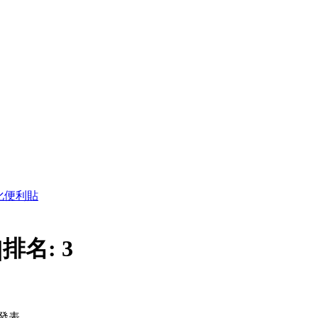
化便利貼
|
排名:
3
發表