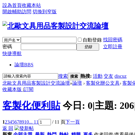
設為首頁
收藏本站
開啟輔助訪問
切換到窄版
找回密碼
自動登錄
密碼
立即註冊
登錄
快捷導航
論壇
BBS
搜索
熱搜:
活動
交友
discuz
搜索
北歐文具用品客製設計交流論壇
»
論壇
›
客製化辦公文具
›
客製
收藏本版
|
訂閱
客製化便利貼
今日:
0
|
主題:
206
1
2
3
4
5
6
7
8
9
10
... 11
/ 11 頁
下一頁
返 回
新窗
全部主題
最新
熱門
熱帖
精華
更多
作者
回復/查看
最後