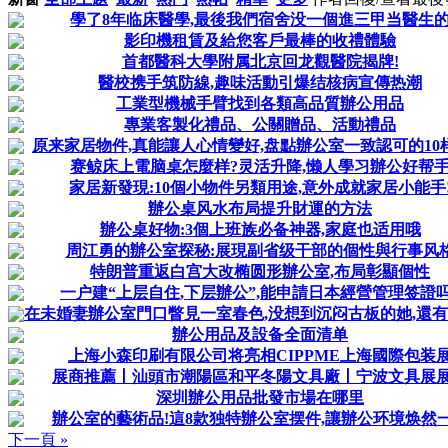
學了8年临床醫學,最後我們宿舍没一個進三甲当醫生
影印機租賃及給您客戶最棒的收禮體驗
首都醫科大學附属北京回龙觀醫院揭牌!
醫校携手筑防線,趣味活動引爆结核病宣傳热潮
工業型機械手臂找到各類高品質辦公用品
專業客製化禮品、公關贈品、活動禮品
原来家居物件,真能讓人心情變好,盘點辦公室一致認可的10
赛鲸床上電脑桌怎麼样?灵活升降,懒人學习辦公好帮
家居新發現:10個小物件另類用途,意外成就家居小能手
辦公桌风水布局提升財運的方法
辦公桌好物:3個上班族必备神器,家庭也适用哦
周江勇的辦公室探秘:展現副省级干部的個性與行事风
特朗普重返白宫大改椭圆形辦公室,布局彰顯個性
一户建“上层自住,下层辦公”,能申請日本經營管理签證吗
在未婚妻辦公室門口瞥見一室春色,没想到沉闷古板的她,還
辦公用品及設备全面清单
上海小森印刷有限公司将亮相CIPPME上海國際包装
展商推薦丨汕頭市潮陽區和平冬陽文具廠丨宁波文具展
深圳辦公用品批發市場在哪里
辦公室的藝術品!這8款独特辦公室摆件,讓辦公环境焕然
下一頁 »