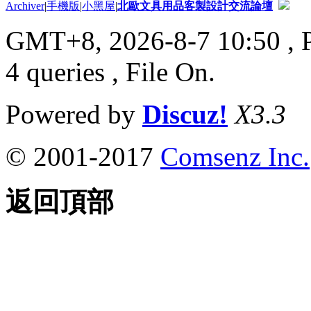
Archiver
|
手機版
|
小黑屋
|
北歐文具用品客製設計交流論壇
GMT+8, 2026-8-7 10:50
, 
4 queries , File On.
Powered by
Discuz!
X3.3
© 2001-2017
Comsenz Inc.
返回頂部