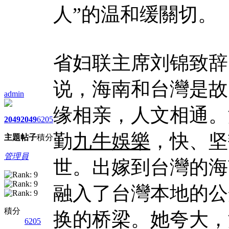
人”的温和缓關切。
省妇联主席刘锦致辞
说，海南和台灣是故
admin
缘相亲，人文相通。
2049
2049
6205
勤
九牛娛樂
，快、坚
主題
帖子
積分
管理員
世。出嫁到台灣的海
融入了台灣本地的公
積分
换的桥梁。她夸大，
6205