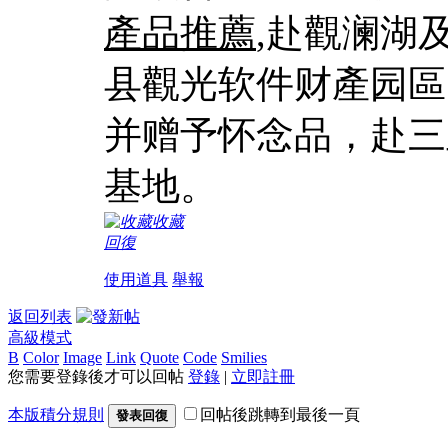
產品推薦
,赴觀澜湖
县觀光软件财產园區
并赠予怀念品，赴三
基地。
收藏
回復
使用道具
舉報
返回列表
高級模式
B
Color
Image
Link
Quote
Code
Smilies
您需要登錄後才可以回帖
登錄
|
立即註冊
本版積分規則
回帖後跳轉到最後一頁
發表回復