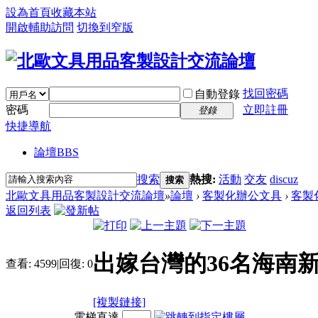
設為首頁
收藏本站
開啟輔助訪問
切換到窄版
找回密碼
自動登錄
密碼
立即註冊
登錄
快捷導航
論壇
BBS
搜索
熱搜:
活動
交友
discuz
搜索
北歐文具用品客製設計交流論壇
»
論壇
›
客製化辦公文具
›
客製
返回列表
出嫁台灣的36名海南新
查看:
4599
|
回復:
0
[複製鏈接]
電梯直達