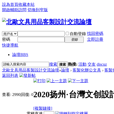
設為首頁
收藏本站
開啟輔助訪問
切換到窄版
找回密碼
自動登錄
密碼
立即註冊
登錄
快捷導航
論壇
BBS
搜索
熱搜:
活動
交友
discuz
搜索
北歐文具用品客製設計交流論壇
»
論壇
›
客製化辦公文具
›
客製
返回列表
2020扬州·台灣文创
查看:
2990
|
回復:
0
[複製鏈接]
電梯直達