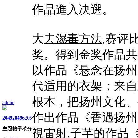
作品進入决選。
大
去濕毒方法
,赛评
奖。得到金奖作品共
以作品《悬念在扬州
代适用的衣架；来自
根本，把扬州文化、
admin
作出作品《香遇扬州
2049
2049
6205
主題
帖子
積分
視雷射
,子芊的作品