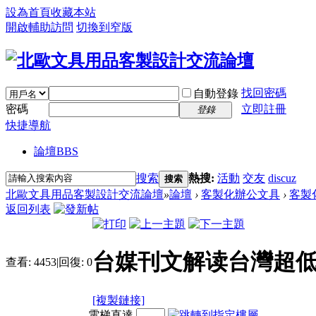
設為首頁
收藏本站
開啟輔助訪問
切換到窄版
找回密碼
自動登錄
密碼
立即註冊
登錄
快捷導航
論壇
BBS
搜索
熱搜:
活動
交友
discuz
搜索
北歐文具用品客製設計交流論壇
»
論壇
›
客製化辦公文具
›
客製
返回列表
台媒刊文解读台灣超低
查看:
4453
|
回復:
0
[複製鏈接]
電梯直達