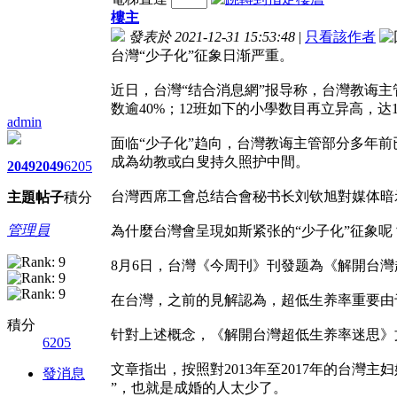
樓主
發表於 2021-12-31 15:53:48
|
只看該作者
台灣“少子化”征象日渐严重。
近日，台灣“结合消息網”报导称，台灣教诲主管
数逾40%；12班如下的小學数目再立异高，达1
admin
面临“少子化”趋向，台灣教诲主管部分多年
成為幼教或白叟持久照护中間。
2049
2049
6205
台灣西席工會总结合會秘书长刘钦旭對媒体暗
主題
帖子
積分
管理員
為什麼台灣會呈現如斯紧张的“少子化”征象呢
8月6日，台灣《今周刊》刊發题為《解開台
在台灣，之前的見解認為，超低生养率重要由
積分
针對上述概念，《解開台灣超低生养率迷思》
6205
文章指出，按照對2013年至2017年的台
發消息
”，也就是成婚的人太少了。