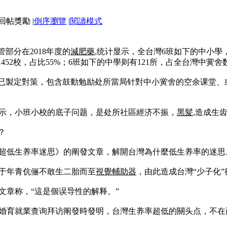
|
倒序瀏覽
|
閱讀模式
部分在2018年度的
減肥藥
,统计显示，全台灣6班如下的中小學
452校，占比55%；6班如下的中學则有121所，占全台灣中黉舍数
前已製定對策，包含鼓動勉励处所當局针對中小黉舍的空余课堂
示，小班小校的底子问题，是处所社區經济不振，
黑髪
,造成生
？
灣超低生养率迷思》的阐發文章，解開台灣為什麼低生养率的迷思
于年青伉俪不敢生二胎而至
視覺輔助器
，由此造成台灣“少子化”
文章称，“這是個误导性的解释。”
灣主妇婚育就業查询拜访阐發時發明，台灣生养率超低的關头点，不