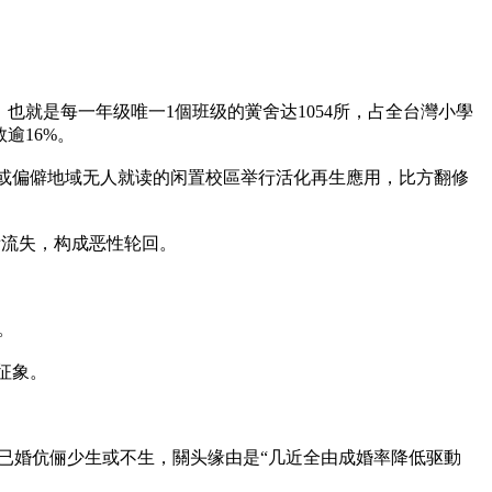
，也就是每一年级唯一1個班级的黉舍达1054所，占全台灣小學
逾16%。
、或偏僻地域无人就读的闲置校區举行活化再生應用，比方翻修
齿流失，构成恶性轮回。
。
征象。
在已婚伉俪少生或不生，關头缘由是“几近全由成婚率降低驱動