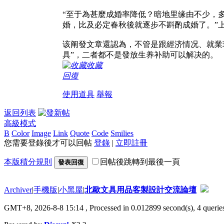
“至于為甚麼成婚率降低？暗地里缘由不少，
婚，比及必定春秋後就逐步不斟酌成婚了。”
该阐發文章還認為，不管是跟經济情况、就業
具”，二者都不是發放生养补助可以解决的。
收藏
回復
使用道具
舉報
返回列表
高級模式
B
Color
Image
Link
Quote
Code
Smilies
您需要登錄後才可以回帖
登錄
|
立即註冊
本版積分規則
回帖後跳轉到最後一頁
發表回復
Archiver
|
手機版
|
小黑屋
|
北歐文具用品客製設計交流論壇
GMT+8, 2026-8-8 15:14
, Processed in 0.012899 second(s), 4 queries