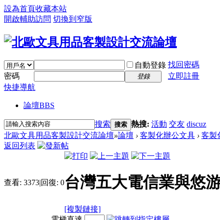
設為首頁
收藏本站
開啟輔助訪問
切換到窄版
找回密碼
自動登錄
密碼
立即註冊
登錄
快捷導航
論壇
BBS
搜索
熱搜:
活動
交友
discuz
搜索
北歐文具用品客製設計交流論壇
»
論壇
›
客製化辦公文具
›
客製
返回列表
台灣五大電信業與悠游
查看:
3373
|
回復:
0
[複製鏈接]
電梯直達