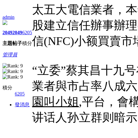
太五大電信業者，本
admin
股建立信任辦事辦理
2049
2049
6205
信(NFC)小额買賣市
主題
帖子
積分
管理員
“立委”蔡其昌十九
業者與市占率八成六
積分
6205
園叫小姐
,平台，會
發消息
讲话人孙立群则暗示