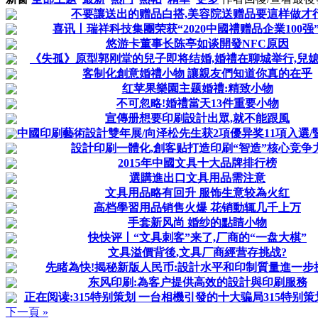
不要讓送出的赠品白搭,美容院送赠品要這样做才
喜讯丨瑞祥科技集團荣获“2020中國禮赠品企業100强
悠游卡董事长陈亭如谈開發NFC原因
《失孤》原型郭刚堂的兒子即将结婚,婚禮在聊城举行,兒
客制化創意婚禮小物 讓親友們知道你真的在乎
红苹果樂園主题婚禮:精致小物
不可忽略!婚禮當天13件重要小物
宣傳册想要印刷設計出眾,就不能跟風
中國印刷藝術設計雙年展/向泽松先生获2項優异奖11項入選/暨
設計印刷一體化,創客贴打造印刷“智造”核心竞争
2015年中國文具十大品牌排行榜
選購進出口文具用品需注意
文具用品略有回升 服饰生意较為火红
高档學習用品销售火爆 花销動辄几千上万
手套新风尚 婚纱的點睛小物
快快评丨“文具刺客”来了,厂商的“一盘大棋”
文具溢價背後,文具厂商經营存挑战?
先睹為快!揭秘新版人民币:設計水平和印制質量進一步提
东风印刷:為客户提供高效的設計與印刷服務
正在阅读:315特别策划 一台相機引發的十大骗局315特别策划 
下一頁 »