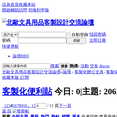
設為首頁
收藏本站
開啟輔助訪問
切換到窄版
找回密碼
自動登錄
密碼
立即註冊
登錄
快捷導航
論壇
BBS
搜索
熱搜:
活動
交友
discuz
搜索
北歐文具用品客製設計交流論壇
»
論壇
›
客製化辦公文具
›
客製
收藏本版
|
訂閱
客製化便利貼
今日:
0
|
主題:
206
1
2
3
4
5
6
7
8
9
10
... 11
/ 11 頁
下一頁
返 回
新窗
全部主題
最新
熱門
熱帖
精華
更多
作者
回復/查看
最後