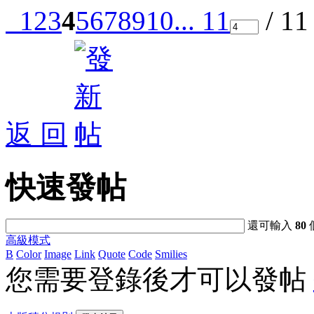
1
2
3
4
5
6
7
8
9
10
... 11
/ 1
返 回
快速發帖
還可輸入
80
高級模式
B
Color
Image
Link
Quote
Code
Smilies
您需要登錄後才可以發帖