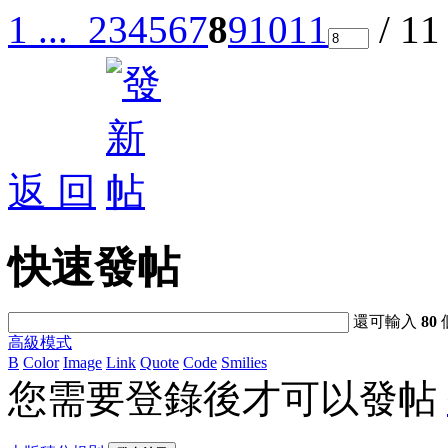
1 ...
2
3
4
5
6
7
8
9
10
11
/ 1
返 回
快速發帖
還可輸入
80
高級模式
B
Color
Image
Link
Quote
Code
Smilies
您需要登錄後才可以發帖