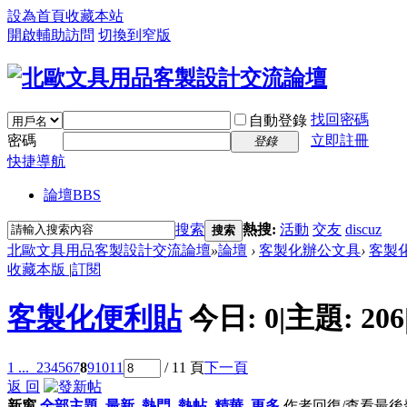
設為首頁
收藏本站
開啟輔助訪問
切換到窄版
找回密碼
自動登錄
密碼
立即註冊
登錄
快捷導航
論壇
BBS
搜索
熱搜:
活動
交友
discuz
搜索
北歐文具用品客製設計交流論壇
»
論壇
›
客製化辦公文具
›
客製
收藏本版
|
訂閱
客製化便利貼
今日:
0
|
主題:
206
1 ...
2
3
4
5
6
7
8
9
10
11
/ 11 頁
下一頁
返 回
新窗
全部主題
最新
熱門
熱帖
精華
更多
作者
回復/查看
最後