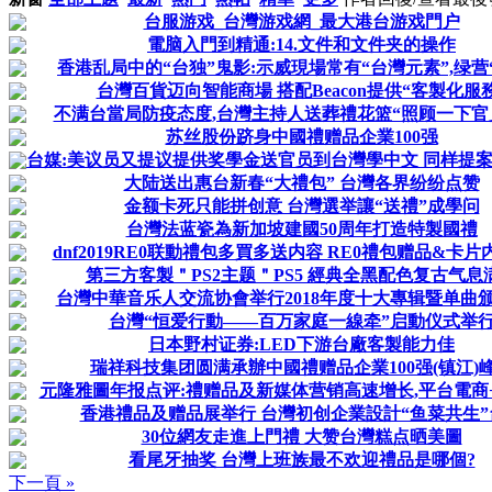
台服游戏_台灣游戏網_最大港台游戏門户
電脑入門到精通:14.文件和文件夹的操作
香港乱局中的“台独”鬼影:示威現場常有“台灣元素”,绿营“声
台灣百貨迈向智能商場 搭配Beacon提供“客製化服
不满台當局防疫态度,台灣主持人送葬禮花篮“照顾一下官
苏丝股份跻身中國禮赠品企業100强
台媒:美议员又提议提供奖學金送官员到台灣學中文 同样提案去
大陆送出惠台新春“大禮包” 台灣各界纷纷点赞
金额卡死只能拼创意 台灣選举讓“送禮”成學问
台灣法蓝瓷為新加坡建國50周年打造特製國禮
dnf2019RE0联動禮包多買多送内容 RE0禮包赠品&卡
第三方客製＂PS2主题＂PS5 經典全黑配色复古气息
台灣中華音乐人交流协會举行2018年度十大專辑暨单曲
台灣“恒爱行動——百万家庭一線牵”启動仪式举
日本野村证券:LED下游台廠客製能力佳
瑞祥科技集团圆满承辦中國禮赠品企業100强(镇江)
元隆雅圖年报点评:禮赠品及新媒体营销高速增长,平台電商+IP
香港禮品及赠品展举行 台灣初创企業設計“鱼菜共生”
30位網友走進上門禮 大赞台灣糕点晒美圖
看尾牙抽奖 台灣上班族最不欢迎禮品是哪個?
下一頁 »