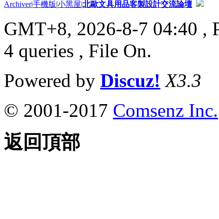
Archiver
|
手機版
|
小黑屋
|
北歐文具用品客製設計交流論壇
GMT+8, 2026-8-7 04:40
, 
4 queries , File On.
Powered by
Discuz!
X3.3
© 2001-2017
Comsenz Inc.
返回頂部