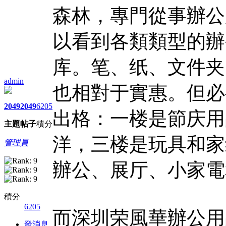
森林，專門從事辦公
以看到各類類型的辦
库。笔、纸、文件夹
admin
也相對于實惠。但必
2049
2049
6205
出格：一楼是節庆用
主題
帖子
積分
洋，三楼是玩具和家
管理員
辦公、展厅、小家電
積分
6205
而深圳荣風華辦公用
發消息