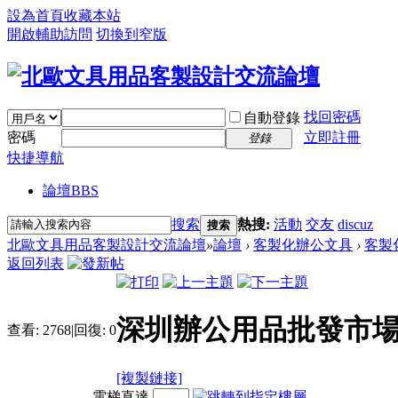
設為首頁
收藏本站
開啟輔助訪問
切換到窄版
找回密碼
自動登錄
密碼
立即註冊
登錄
快捷導航
論壇
BBS
搜索
熱搜:
活動
交友
discuz
搜索
北歐文具用品客製設計交流論壇
»
論壇
›
客製化辦公文具
›
客製
返回列表
深圳辦公用品批發市
查看:
2768
|
回復:
0
[複製鏈接]
電梯直達