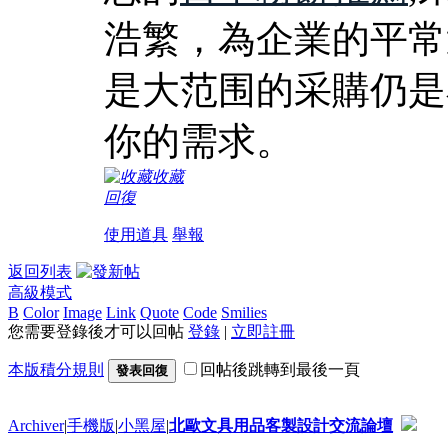
浩繁，為企業的平常
是大范围的采購仍是
你的需求。
收藏
回復
使用道具
舉報
返回列表
高級模式
B
Color
Image
Link
Quote
Code
Smilies
您需要登錄後才可以回帖
登錄
|
立即註冊
本版積分規則
回帖後跳轉到最後一頁
發表回復
Archiver
|
手機版
|
小黑屋
|
北歐文具用品客製設計交流論壇